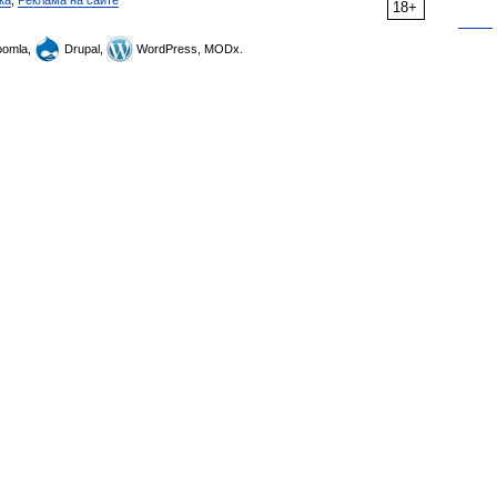
ка
,
Реклама на сайте
18+
omla,
Drupal,
WordPress, MODx.