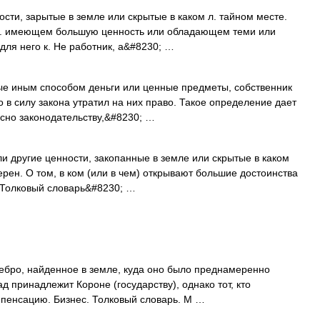
ости, зарытые в земле или скрытые в каком л. тайном месте.
чём л. имеющем большую ценность или обладающем теми или
для него к. Не работник, а&#8230; …
ые иным способом деньги или ценные предметы, собственник
 в силу закона утратил на них право. Такое определение дает
асно законодательству,&#8230; …
ли другие ценности, закопанные в земле или скрытые в каком
перен. О том, в ком (или в чем) открывают большие достоинства
д. Толковый словарь&#8230; …
еребро, найденное в земле, куда оно было преднамеренно
 принадлежит Короне (государству), однако тот, кто
мпенсацию. Бизнес. Толковый словарь. М …