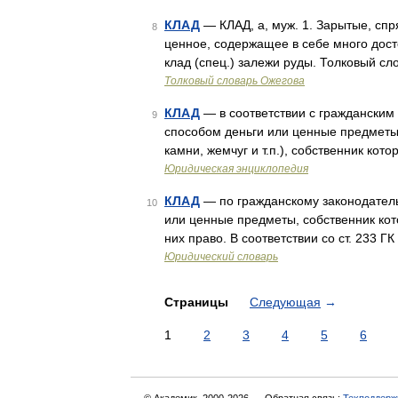
КЛАД
— КЛАД, а, муж. 1. Зарытые, спря
8
ценное, содержащее в себе много достои
клад (спец.) залежи руды. Толковый сл
Толковый словарь Ожегова
КЛАД
— в соответствии с гражданским
9
способом деньги или ценные предметы
камни, жемчуг и т.п.), собственник кот
Юридическая энциклопедия
КЛАД
— по гражданскому законодатель
10
или ценные предметы, собственник кот
них право. В соответствии со ст. 233 Г
Юридический словарь
Страницы
Следующая
→
1
2
3
4
5
6