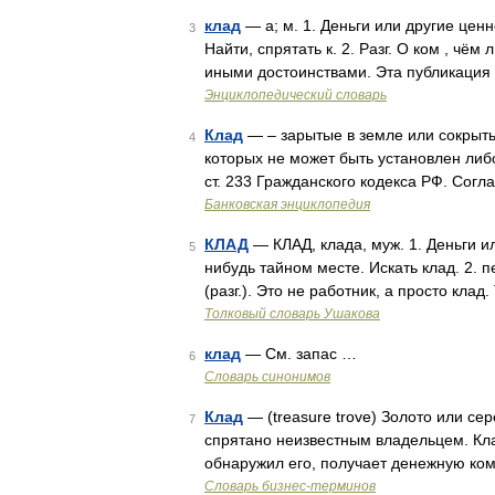
клад
— а; м. 1. Деньги или другие ценн
3
Найти, спрятать к. 2. Разг. О ком , 
иными достоинствами. Эта публикация 
Энциклопедический словарь
Клад
— – зарытые в земле или сокрыт
4
которых не может быть установлен либо
ст. 233 Гражданского кодекса РФ. Согл
Банковская энциклопедия
КЛАД
— КЛАД, клада, муж. 1. Деньги и
5
нибудь тайном месте. Искать клад. 2. 
(разг.). Это не работник, а просто кла
Толковый словарь Ушакова
клад
— См. запас …
6
Словарь синонимов
Клад
— (treasure trove) Золото или с
7
спрятано неизвестным владельцем. Клад
обнаружил его, получает денежную ко
Словарь бизнес-терминов