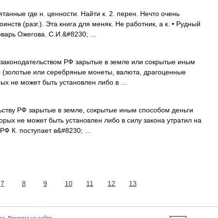
танные где н. ценности. Найти к. 2. перен. Нечто очень
нств (разг.). Эта книга для меняк. Не работник, а к. • Рудный
оварь Ожегова. С.И.&#8230; …
 законодательством РФ зарытые в земле или сокрытые иным
 (золотые или серебряные монеты, валюта, драгоценные
орых не может быть установлен либо в …
ству РФ зарытые в земле, сокрытые иным способом деньги
орых не может быть установлен либо в силу закона утратил на
К РФ К. поступает в&#8230; …
7
8
9
10
11
12
13