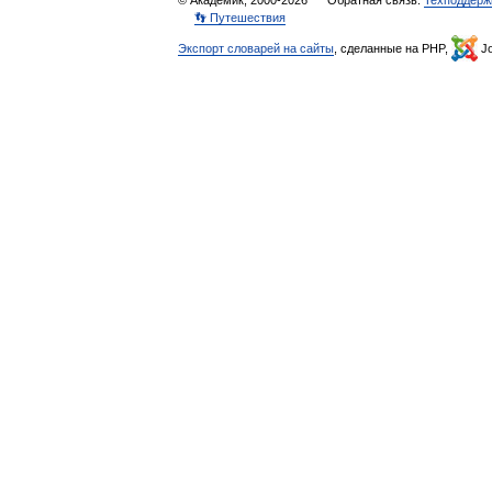
© Академик, 2000-2026
Обратная связь:
Техподдерж
👣 Путешествия
Экспорт словарей на сайты
, сделанные на PHP,
Jo