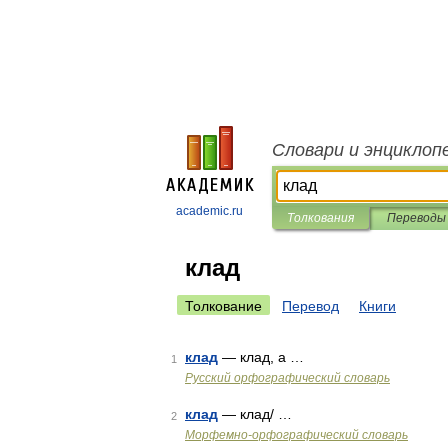
Словари и энциклоп
academic.ru
Толкования
Переводы
клад
Толкование
Перевод
Книги
клад
— клад, а …
1
Русский орфографический словарь
клад
— клад/ …
2
Морфемно-орфографический словарь